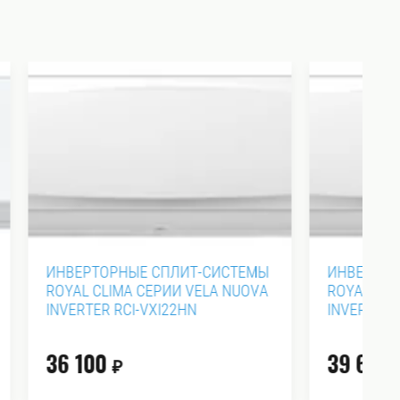
ИСТЕМЫ
ИНВЕРТОРНЫЕ СПЛИТ-СИСТЕМЫ
К
A NUOVA
ROYAL CLIMA СЕРИИ VELA NUOVA
С
INVERTER RCI-VXI28HN
R
R
39 600
3
₽