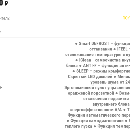
0
₽
ROY
итель:
Ь
● Smart DEFROST – функци
оттаивания ● iFEEL
отслеживание температуры с п
● iClean - cамоочистка вну
блока ● ANTI-F – функция анти
● SLEEP – режим комфортно
Скрытый LED дисплей ● Мини
уровень шума от 24
Эргономичный пульт управления
Е
оранжевой подсветкой ● Воз
отключения подсветки
внутреннего блока
энергоэффективности A/A ● 
Функция автоматического пер
● Функция самодиагностики ●
теплого пуска ● Функция темпе