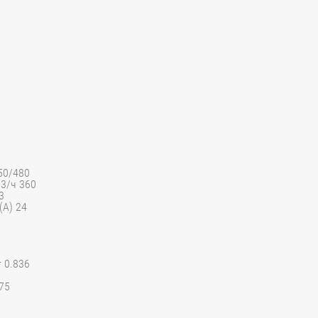
50/480
3/ч 360
3
(А) 24
 0.836
75