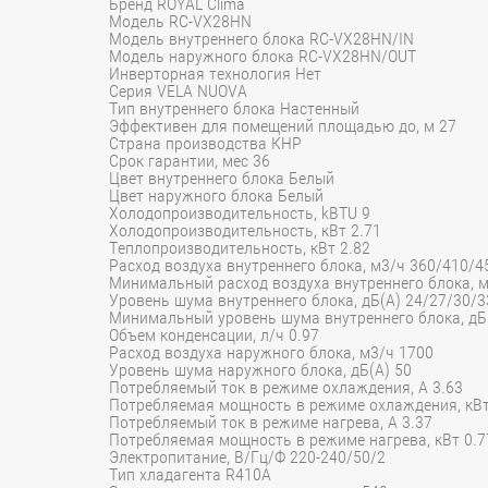
Бренд ROYAL Clima
Модель RC-VX28HN
Модель внутреннего блока RC-VX28HN/IN
Модель наружного блока RC-VX28HN/OUT
Инверторная технология Нет
Серия VELA NUOVA
Тип внутреннего блока Настенный
Эффективен для помещений площадью до, м 27
Страна производства КНР
Срок гарантии, мес 36
Цвет внутреннего блока Белый
Цвет наружного блока Белый
Холодопроизводительность, kBTU 9
Холодопроизводительность, кВт 2.71
Теплопроизводительность, кВт 2.82
Расход воздуха внутреннего блока, м3/ч 360/410/4
Минимальный расход воздуха внутреннего блока, м
Уровень шума внутреннего блока, дБ(А) 24/27/30/3
Минимальный уровень шума внутреннего блока, дБ
Объем конденсации, л/ч 0.97
Расход воздуха наружного блока, м3/ч 1700
Уровень шума наружного блока, дБ(А) 50
Потребляемый ток в режиме охлаждения, A 3.63
Потребляемая мощность в режиме охлаждения, кВт
Потребляемый ток в режиме нагрева, A 3.37
Потребляемая мощность в режиме нагрева, кВт 0.7
Электропитание, В/Гц/Ф 220-240/50/2
Тип хладагента R410A