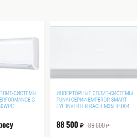
ОРНЫЕ СПЛИТ-СИСТЕМЫ
ИНВЕРТОРНЫЕ СПЛИТ-С
СЕРИИ EMPEROR SMART
ROYAL CLIMA СЕРИИ VEL
ERTER RACI-EM35HP.D04
INVERTER RCI-VXI22HN
0
36 100
89 600
₽
₽
₽