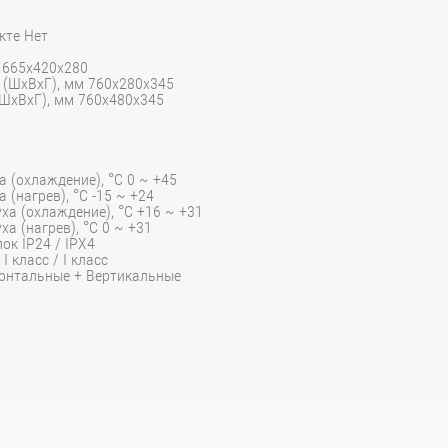
кте Нет
 665x420x280
 (ШхВхГ), мм 760x280x345
(ШхВхГ), мм 760x480x345
 (охлаждение), °C 0 ~ +45
(нагрев), °C -15 ~ +24
а (охлаждение), °C +16 ~ +31
а (нагрев), °C 0 ~ +31
ок IP24 / IPX4
 класс / I класс
онтальные + Вертикальные