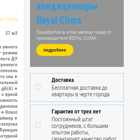
кондиционеры
Royal Clima
AL CLIMA
Приобретая в этом месяце товар от
27 м2
производителя ROYAL CLIMA
я умного
подробнее
 – режим
ульта ДУ
треннего
-плесень
го сна ●
Доставка
мальный
Бесплатная доставка до
 дБ(А) ●
квартиры в черте города
 с яркой
можность
 дисплея
Гарантия от трех лет
 ● Класс
Таймер ●
Постоянный штат
езапуска
сотрудников, с большим
 Функция
опытом работы,
ратурной
гарантирует качество работ