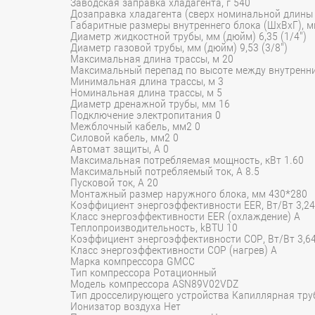
Заводская заправка хладагента, г 540
Дозаправка хладагента (сверх номинальной длины 
Габаритные размеры внутреннего блока (ШхВхГ), 
Диаметр жидкостной трубы, мм (дюйм) 6,35 (1/4")
Диаметр газовой трубы, мм (дюйм) 9,53 (3/8")
Максимальная длина трассы, м 20
Максимальный перепад по высоте между внутренн
Минимальная длина трассы, м 3
Номинальная длина трассы, м 5
Диаметр дренажной трубы, мм 16
Подключение электропитания 0
Межблочный кабель, мм2 0
Силовой кабель, мм2 0
Автомат защиты, А 0
Максимальная потребляемая мощность, кВт 1.60
Максимальный потребляемый ток, А 8.5
Пусковой ток, А 20
Монтажный размер наружного блока, мм 430*280
Коэффициент энергоэффективности EER, Вт/Вт 3,24
Класс энергоэффективности EER (охлаждение) A
Теплопроизводительность, kBTU 10
Коэффициент энергоэффективности COP, Вт/Вт 3,6
Класс энергоэффективности COP (нагрев) A
Марка компрессора GMCC
Тип компрессора Ротационный
Модель компрессора ASN89V02VDZ
Тип дросселирующего устройства Капиллярная тру
Ионизатор воздуха Нет