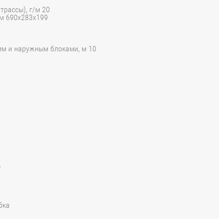
трассы), г/м 20
мм 690x283x199
им и наружным блоками, м 10
4
бка