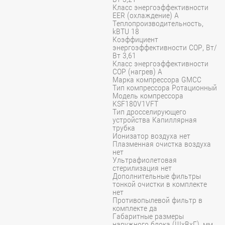
Класс энергоэффективности
EER (охлаждение) A
Теплопроизводительность,
kBTU 18
Коэффициент
энергоэффективности COP, Вт/
Вт 3,61
Класс энергоэффективности
COP (нагрев) A
Марка компрессора GMCC
Тип компрессора Ротационный
Модель компрессора
KSF180V1VFT
Тип дросселирующего
устройства Капиллярная
трубка
Ионизатор воздуха нет
Плазменная очистка воздуха
нет
Ультрафиолетовая
стерилизация нет
Дополнительные фильтры
тонкой очистки в комплекте
нет
Противопылевой фильтр в
комплекте да
Габаритные размеры
наружного блока (ШхВхГ), мм