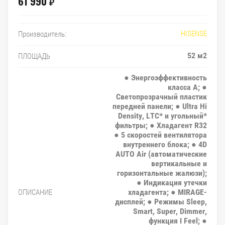
61 990
₽
HISENSE
Производитель:
52 м2
ПЛОЩАДЬ
● Энергоэффективность
класса А; ●
Светопрозрачный пластик
передней панели; ● Ultra Hi
Density, LTC* и угольный*
фильтры; ● Хладагент R32
● 5 скоростей вентилятора
внутреннего блока; ● 4D
AUTO Air (автоматические
вертикальные и
горизонтальные жалюзи);
● Индикация утечки
хладагента; ● MIRAGE-
ОПИСАНИЕ
дисплей; ● Режимы Sleep,
Smart, Super, Dimmer,
функция I Feel; ●