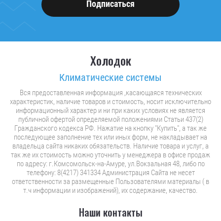
Подписаться
Холодок
Климатические системы
Вся предоставленная информация ,касающаяся технических
характеристик, наличие товаров и стоимость, носит исключительно
информационный характер и ни при каких условиях не является
публичной офертой определяемой положениями Статьи 437(2)
Гражданского кодекса РФ. Нажатие на кнопку "Купить", а так же
последующее заполнение тех или иных форм, не накладывает на
владельца сайта никаких обязательств. Наличие товара и услуг, а
так же их стоимость можно уточнить у менеджера в офисе продаж
по адресу: г.Комсомольск-на-Амуре, ул.Вокзальная 48, либо по
телефону: 8(4217) 341334 Администрация Сайта не несет
ответственности за размещенные Пользователями материалы ( в
т.ч информации и изображений), их содержание, качество.
Наши контакты