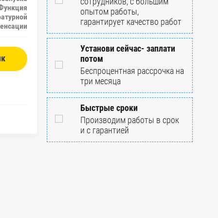
сотрудников, с большим
 Функция
опытом работы,
ратурной
гарантирует качество работ
енсации
Установи сейчас- заплати
ик
потом
Беспроцентная рассрочка на
три месяца
Быстрые сроки
Производим работы в срок
и с гарантией