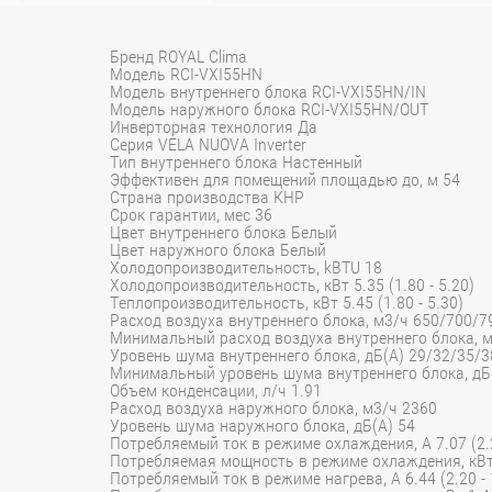
Бренд ROYAL Clima
Модель RCI-VXI55HN
Модель внутреннего блока RCI-VXI55HN/IN
Модель наружного блока RCI-VXI55HN/OUT
Инверторная технология Да
Серия VELA NUOVA Inverter
Тип внутреннего блока Настенный
Эффективен для помещений площадью до, м 54
Страна производства КНР
Срок гарантии, мес 36
Цвет внутреннего блока Белый
Цвет наружного блока Белый
Холодопроизводительность, kBTU 18
Холодопроизводительность, кВт 5.35 (1.80 - 5.20)
Теплопроизводительность, кВт 5.45 (1.80 - 5.30)
Расход воздуха внутреннего блока, м3/ч 650/700/7
Минимальный расход воздуха внутреннего блока, м
Уровень шума внутреннего блока, дБ(А) 29/32/35/3
Минимальный уровень шума внутреннего блока, дБ
Объем конденсации, л/ч 1.91
Расход воздуха наружного блока, м3/ч 2360
Уровень шума наружного блока, дБ(А) 54
Потребляемый ток в режиме охлаждения, A 7.07 (2.2
Потребляемая мощность в режиме охлаждения, кВт 1
Потребляемый ток в режиме нагрева, A 6.44 (2.20 - 