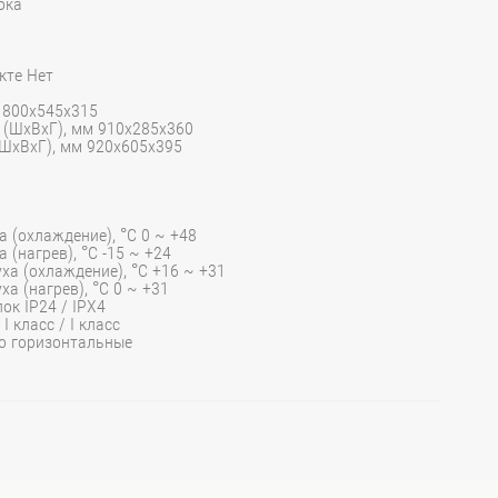
бка
кте Нет
 800x545x315
 (ШхВхГ), мм 910x285x360
(ШхВхГ), мм 920x605x395
 (охлаждение), °C 0 ~ +48
(нагрев), °C -15 ~ +24
а (охлаждение), °C +16 ~ +31
а (нагрев), °C 0 ~ +31
ок IP24 / IPX4
 класс / I класс
о горизонтальные