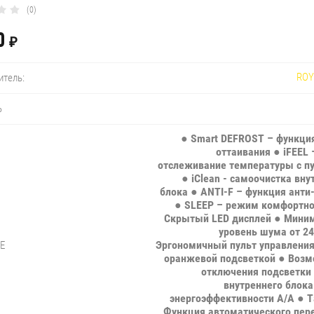
(0)
0
₽
ROY
итель:
Ь
● Smart DEFROST – функци
оттаивания ● iFEEL
отслеживание температуры с п
● iClean - cамоочистка вну
блока ● ANTI-F – функция анти
● SLEEP – режим комфортно
Скрытый LED дисплей ● Мини
уровень шума от 24
Эргономичный пульт управления
Е
оранжевой подсветкой ● Воз
отключения подсветки
внутреннего блока
энергоэффективности A/A ● 
Функция автоматического пер