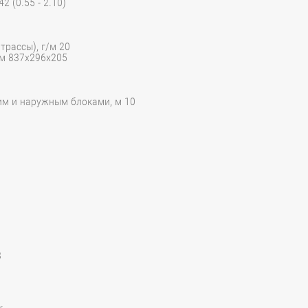
 (0.55 - 2.10)
трассы), г/м 20
мм 837x296x205
им и наружным блоками, м 10
8