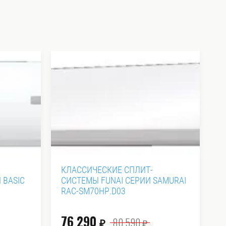
КЛАССИЧЕСКИЕ СПЛИТ-
И
 BASIC
СИСТЕМЫ FUNAI СЕРИИ SAMURAI
Н
RAC-SM70HP.D03
С
2
76 290
Ц
80 590
₽
₽