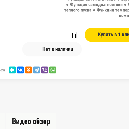
● Функция самодиагностики ●
теплого пуска ● Функция темпе
комп
Купить в 1 кл
Нет в наличии
ься
Видео обзор