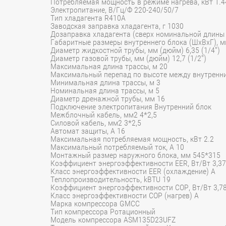
Потребляемая мощность в режиме нагрева, кВт 1.442
Электропитание, В/Гц/Ф 220-240/50/7
Тип хладагента R410A
Заводская заправка хладагента, г 1030
Дозаправка хладагента (сверх номинальной длины 
Габаритные размеры внутреннего блока (ШхВхГ), 
Диаметр жидкостной трубы, мм (дюйм) 6,35 (1/4")
Диаметр газовой трубы, мм (дюйм) 12,7 (1/2")
Максимальная длина трассы, м 20
Максимальный перепад по высоте между внутренн
Минимальная длина трассы, м 3
Номинальная длина трассы, м 5
Диаметр дренажной трубы, мм 16
Подключение электропитания Внутренний блок
Межблочный кабель, мм2 4*2,5
Силовой кабель, мм2 3*2,5
Автомат защиты, А 16
Максимальная потребляемая мощность, кВт 2.2
Максимальный потребляемый ток, А 10
Монтажный размер наружного блока, мм 545*315
Коэффициент энергоэффективности EER, Вт/Вт 3,37
Класс энергоэффективности EER (охлаждение) A
Теплопроизводительность, kBTU 19
Коэффициент энергоэффективности COP, Вт/Вт 3,7
Класс энергоэффективности COP (нагрев) A
Марка компрессора GMCC
Тип компрессора Ротационный
Модель компрессора ASM135D23UFZ