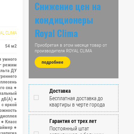
Снижение цен на
кондиционеры
Royal Clima
AL CLIMA
Приобретая в этом месяце товар от
54 м2
производителя ROYAL CLIMA
я умного
подробнее
 – режим
ульта ДУ
треннего
-плесень
го сна ●
Доставка
мальный
Бесплатная доставка до
 дБ(А) ●
квартиры в черте города
 с яркой
можность
 дисплея
Гарантия от трех лет
 ● Класс
Таймер ●
Постоянный штат
езапуска